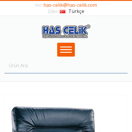
has-celik@has-celik.com
Mail:
Türkçe
Diller: