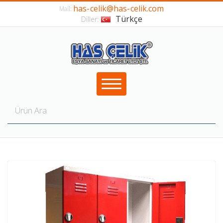
has-celik@has-celik.com
Mail:
Türkçe
Diller: