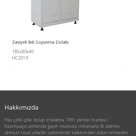
Zaviyeli İkili Soyunma Dolabı
185x80x40
HC2019
Hakkımızda
Has çelik çelik dolap imalatına 1991 yılında İstanbul /
Kasımpaşa semtinde gayet mütevazi imkanlarla ilk adımını
atmıştır Uzun yıllardır sektörlerde kalitesinden ödün vermeden