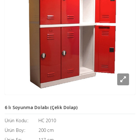
6 lı Soyunma Dolabı (Çelik Dolap)
Ürün Kodu::
HC 2010
Ürün Boy::
200 cm
Ürün En:
117 cm