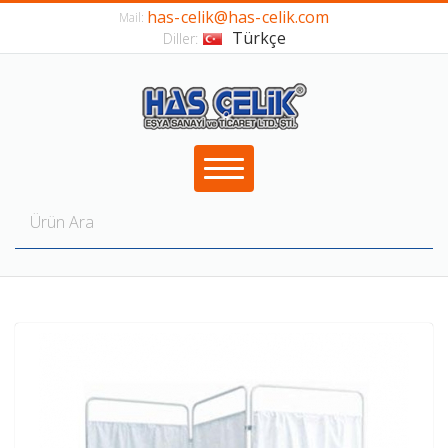
has-celik@has-celik.com
Mail:
Türkçe
Diller: