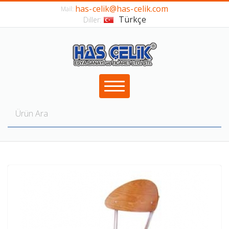
has-celik@has-celik.com
Mail:
Türkçe
Diller: