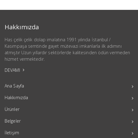
Hakkımızda
Has çelik çelik dolap imalatına 1991 yılında İstanbul /
Kasımpaşa semtinde gayet mütevazi imkanlarla ilk adımını
atmıştır Uzun yıllardır sektörlerde kalitesinden ödün vermeden
hizmet vermektedir.
DEVAMI
Ana Sayfa
Hakkımızda
Ürünler
Belgeler
İletişim