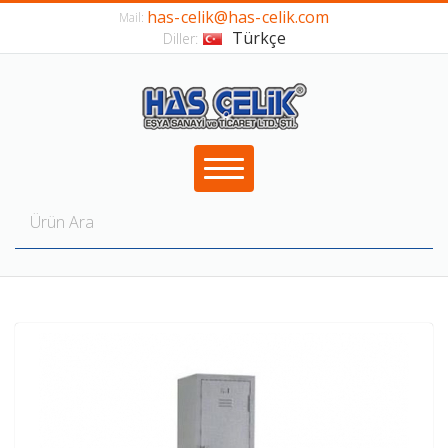
has-celik@has-celik.com
Mail:
Türkçe
Diller: