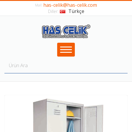
has-celik@has-celik.com
Mail:
Türkçe
Diller: