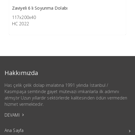
Zaviyeli 6 lı Soyunma Dolabı
117x200x40
HC 2022
Hakkımızda
Has çelik çelik dolap imalatına 1991 yılında İstanbul /
Kasımpaşa semtinde gayet mütevazi imkanlarla ilk adımını
atmıştır Uzun yıllardır sektörlerde kalitesinden ödün vermeden
hizmet vermektedir.
DEVAMI
Ana Sayfa