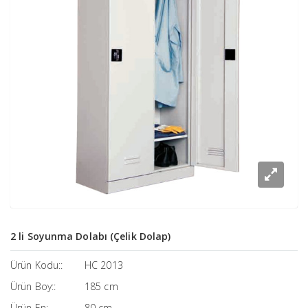
2 li Soyunma Dolabı (Çelik Dolap)
Ürün Kodu::
HC 2013
Ürün Boy::
185 cm
Ürün En:
80 cm